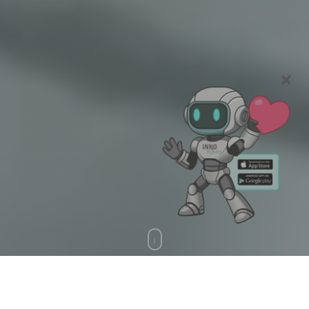
YouTube-Link zum Streuobst-Event Burgbernheim